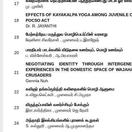
கலித்தொகை நெய்தற்கலியின் ஆற்றுதலென்பது பாடல் ஓர் உளவ
17
மு. முவின்
EFFECTS OF KAYAKALPA YOGA AMONG JUVENILE 
18
POCSO ACT
Dr. R. JAYANTHI
மேற்கத்தேய மருத்துவ மொழிபெயர்ப்பின் வரலாறு
19
ஷேளினா சிவநேசன் , முனைவர்.ப.இராஜேஷ்
பாரதியார் பாடல்களில் விடுதலை உணர்வும், மொழி உணர்வும்
20
ப. விக்னேஸ்வரி , ஆ.பிரபாகரன்
NEGOTIATING IDENTITY THROUGH INTERGENE
EXPERIENCES IN THE DOMESTIC SPACE OF WAJAHA
21
CRUSADERS
Gennia Nuh
கவிஞர் தங்கம்மூர்த்தி கவிதைகளில் மொழி ஆளுமை
22
க.விஜயலெட்சுமி , முனைவர் சி.அமுதா
விருத்தப்பாவின் வளர்ச்சியும் போக்கும்
23
இரா.கார்த்திகா , முனைவர் ஜெ.தேவி
அந்தாதி இலக்கியங்களில் புராணக் கூறுகள்
24
S. கஸ்தூரி , முனைவர் ஆ.முருகானந்தம