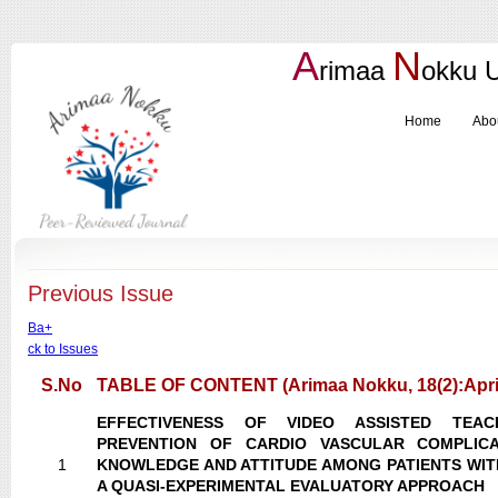
A
N
rimaa
okku
Home
Abo
Previous Issue
Ba+
ck to Issues
S.No
TABLE OF CONTENT (Arimaa Nokku, 18(2):April
EFFECTIVENESS OF VIDEO ASSISTED TEA
PREVENTION OF CARDIO VASCULAR COMPLIC
1
KNOWLEDGE AND ATTITUDE AMONG PATIENTS WITH
A QUASI-EXPERIMENTAL EVALUATORY APPROACH