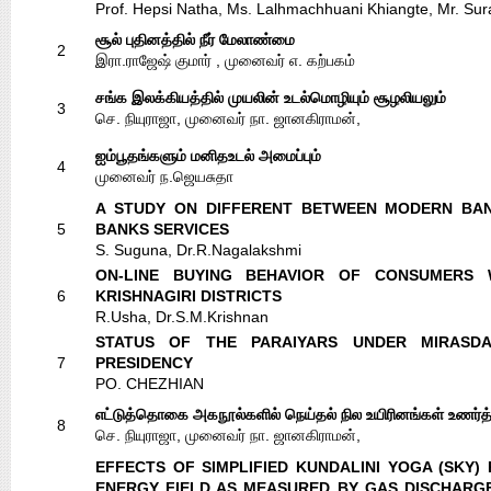
Prof. Hepsi Natha, Ms. Lalhmachhuani Khiangte, Mr. Su
சூல் புதினத்தில் நீர் மேலாண்மை
2
இரா.ராஜேஷ் குமார் , முனைவர் எ. கற்பகம்
சங்க இலக்கியத்தில் முயலின் உடல்மொழியும் சூழலியலும்
3
செ. நியுராஜா, முனைவர் நா. ஜானகிராமன்,
ஐம்பூதங்களும் மனிதஉடல் அமைப்பும்
4
முனைவர் ந.ஜெயசுதா
A STUDY ON DIFFERENT BETWEEN MODERN BAN
5
BANKS SERVICES
S. Suguna, Dr.R.Nagalakshmi
ON-LINE BUYING BEHAVIOR OF CONSUMERS 
6
KRISHNAGIRI DISTRICTS
R.Usha, Dr.S.M.Krishnan
STATUS OF THE PARAIYARS UNDER MIRASD
7
PRESIDENCY
PO. CHEZHIAN
எட்டுத்தொகை அகநூல்களில் நெய்தல் நில உயிரினங்கள் உணர்த்த
8
செ. நியுராஜா, முனைவர் நா. ஜானகிராமன்,
EFFECTS OF SIMPLIFIED KUNDALINI YOGA (SKY)
ENERGY FIELD AS MEASURED BY GAS DISCHARGE 