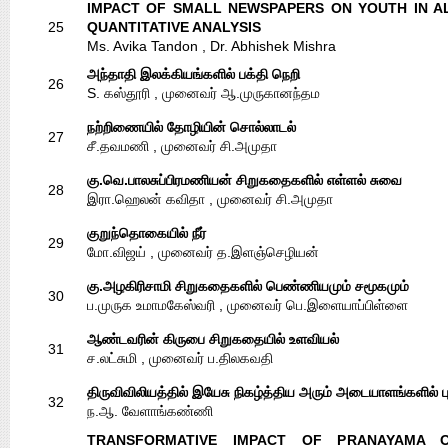
IMPACT OF SMALL NEWSPAPERS ON YOUTH IN AL
25
QUANTITATIVE ANALYSIS
Ms. Avika Tandon , Dr. Abhishek Mishra
அந்தாதி இலக்கியங்களில் பக்தி நெறி
26
S. கஸ்தூரி , முனைவர் ஆ.முருகானந்தம
நற்றிணையில் தோழியின் சொல்லாடல்
27
சீ.தவமணி , முனைவர் சி.அமுதா
கு.வெ.பாலசுப்பிரமணியன் சிறுகதைகளில் எள்ளல் சுவை
28
இரா.ஹெலன் கவிதா , முனைவர் சி.அமுதா
குறுந்தொகையில் நீர்
29
மோ.விஜய் , முனைவர் த.இளஞ்செழியன்
கு.அழகிரிசாமி சிறுகதைகளில் பெண்ணியமும் சமூகமும்
30
ப.முருக உமாமகேஸ்வரி , முனைவர் பெ.இளையாப்பிள்ளை
ஆண்டவரின் கிருபை சிறுகதையில் உளவியல்
31
ச.லட்சுமி , முனைவர் ப.திலகவதி
திருவிவிலியத்தில் இயேசு நிகழ்த்திய அரும் அடையாளங்களில் பு
32
ந.ஆ. வேளாங்கண்ணி
TRANSFORMATIVE IMPACT OF PRANAYAMA 